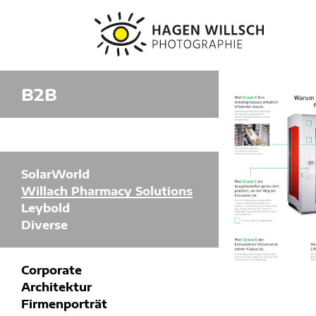
H
a
g
B2B
e
n
W
i
l
l
SolarWorld
s
c
Willach Pharmacy Solutions
h
Leybold
P
Diverse
h
o
t
o
Corporate
g
Architektur
r
Firmenporträt
a