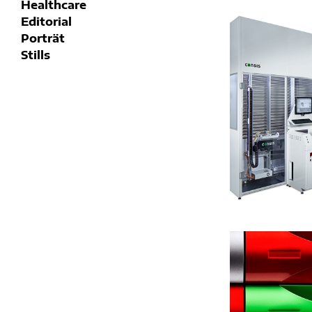
p
Healthcare
h
Editorial
i
Porträt
e
Stills