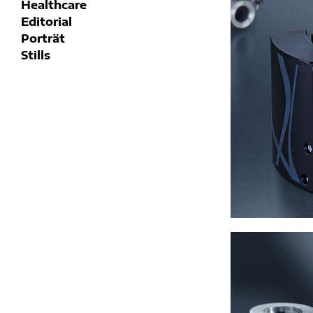
p
Healthcare
h
Editorial
i
Porträt
e
Stills