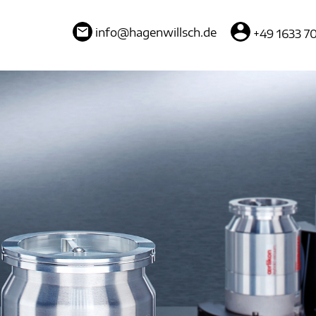
info
@
hagenwillsch.de
+49 1633 70