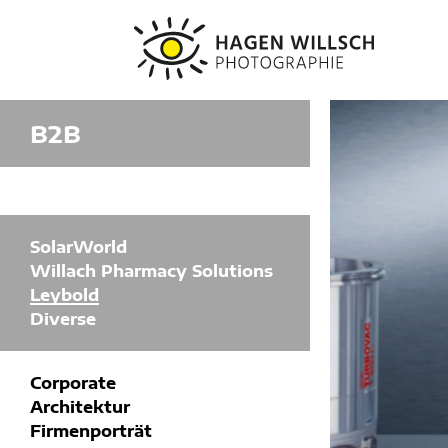
H
a
g
B2B
e
n
W
i
l
l
SolarWorld
s
c
Willach Pharmacy Solutions
h
Leybold
P
Diverse
h
o
t
o
Corporate
g
Architektur
r
Firmenporträt
a