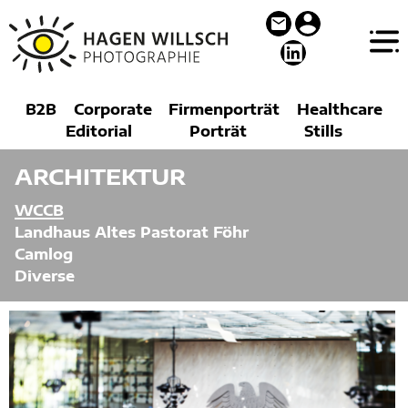
H
a
B2B
Corporate
Firmenporträt
Healthcare
g
Editorial
Porträt
Stills
e
n
W
ARCHITEKTUR
i
l
WCCB
l
s
Landhaus Altes Pastorat Föhr
c
Camlog
h
Diverse
P
h
o
t
o
g
r
a