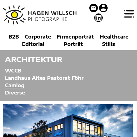
H
a
B2B
Corporate
Firmenporträt
Healthcare
g
Editorial
Porträt
Stills
e
n
W
ARCHITEKTUR
i
l
WCCB
l
s
Landhaus Altes Pastorat Föhr
c
Camlog
h
Diverse
P
h
o
t
o
g
r
a